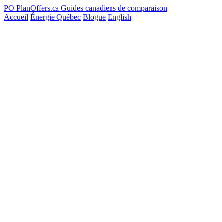
PO
PlanOffers.ca
Guides canadiens de comparaison
Accueil
Énergie Québec
Blogue
English